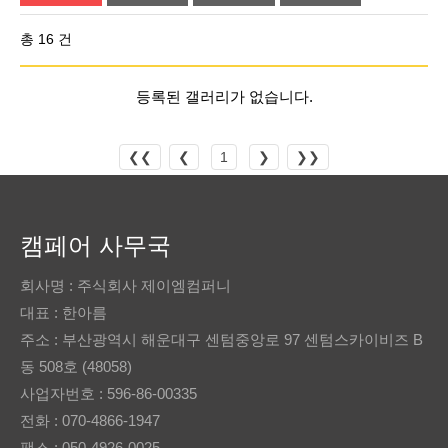
총 16 건
등록된 갤러리가 없습니다.
❮❮
❮
1
❯
❯❯
캠페어 사무국
회사명 : 주식회사 제이엠컴퍼니
대표 : 한아름
주소 : 부산광역시 해운대구 센텀중앙로 97 센텀스카이비즈 B
동 508호 (48058)
사업자번호 : 596-86-00335
전화 : 070-4866-1947
팩스 : 050-4926-0025