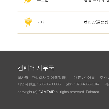
기타
캠핑장(글램핑장
캠페어 사무국
회사명 : 주식회사 제이엠컴퍼니
대표 : 한아름
주소 
사업자번호 : 596-86-00335
전화 : 070-4866-1947
팩스
copyright (c)
CAMFAIR
all rights reserved. Fairmoa