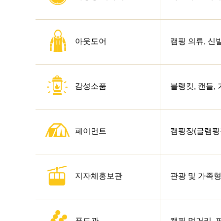
아웃도어
캠핑 의류, 신
감성소품
블랭킷, 캔들,
페이먼트
캠핑장(글램핑장
지자체
홍보관
관광 및 가족형
푸드관
캠핑 먹거리, 