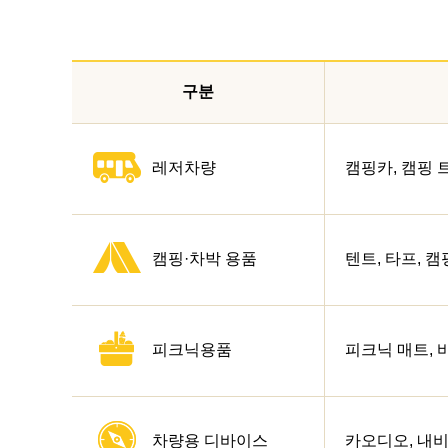
구분
레저차량
캠핑카, 캠핑 트
캠핑·차박 용품
텐트, 타프, 
피크닉
용품
피크닉 매트, 
차량용
디바이스
카오디오, 내비