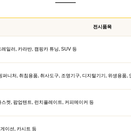
전시품목
레일러, 카라반, 캠핑카 튜닝, SUV 등
캠핑퍼니처, 취침용품, 취사도구, 조명기구, 디지털기기, 위생용품,
바스켓, 팝업텐트, 런치플레이트, 커피메이커 등
게이션, 카시트 등