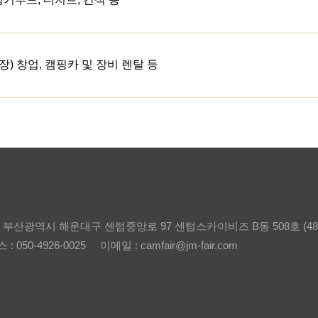
) 창업, 캠핑카 및 장비 렌탈 등
: 부산광역시 해운대구 센텀중앙로 97 센텀스카이비즈 B동 508호 (480
 : 050-4926-0025
이메일 : camfair@jm-fair.com