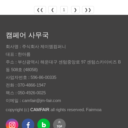
❮❮
❮
1
❯
❯❯
캠페어 사무국
회사명 : 주식회사 제이엠컴퍼니
대표 : 한아름
주소 : 부산광역시 해운대구 센텀중앙로 97 센텀스카이비즈 B
동 508호 (48058)
사업자번호 : 596-86-00335
전화 : 070-4866-1947
팩스 : 050-4926-0025
이메일 : camfair@jm-fair.com
copyright (c)
CAMFAIR
all rights reserved. Fairmoa